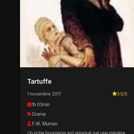
Tartuffe
1 novembre 2017
3.5/5
1h 03min
Drame
F.W. Murnau
Un riche bourgeois est arnaqué par une mégère