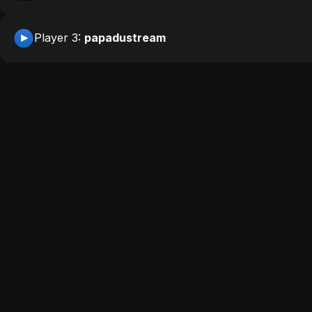
Player 3:
papadustream
Player 4:
wiflix
Player 5:
xalaflix
Player 6:
flimmix
Films similaires