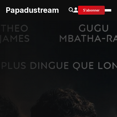
Papadustream
S'abonner