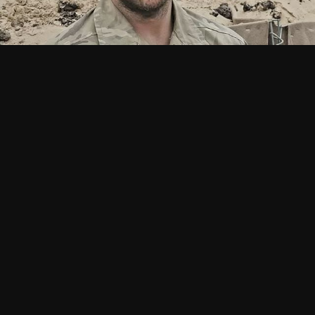
OPTIONS DE LECTURE
Player 1:
coflix
Add:
Depuis Il y a 2 heures
Player 2:
wawacity
Add:
Depuis Il y a 7 heures
Player 3:
papadustream
Add:
Depuis 5 jours