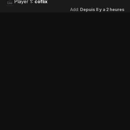
Player 1:
coflix
Add:
Depuis Il y a 2 heures
Player 2:
wawacity
Add:
Depuis Il y a 7 heures
Player 3:
papadustream
Add:
Depuis 5 jours
Player 4:
wiflix
Add:
Depuis 5 jours
Player 5:
xalaflix
Add:
Depuis 5 jours