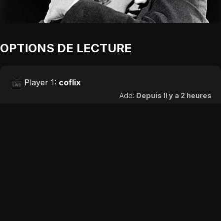
OPTIONS DE LECTURE
Player 1:
coflix
Add:
Depuis Il y a 2 heures
Player 2:
wawacity
Add:
Depuis Il y a 7 heures
Player 3:
papadustream
Add:
Depuis 5 jours
Player 4:
wiflix