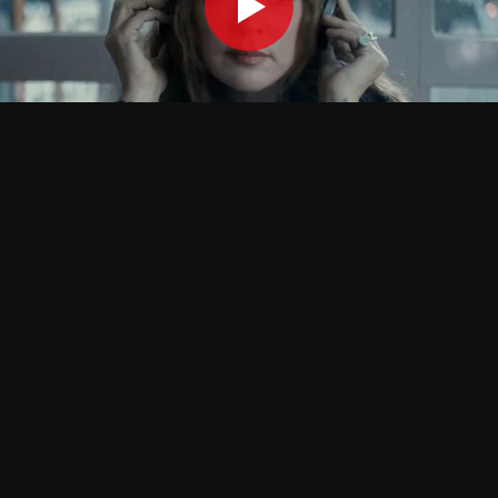
OPTIONS DE LECTURE
Player 1:
coflix
Add:
Depuis Il y a 2 heures
Player 2:
wawacity
Add:
Depuis Il y a 7 heures
Player 3:
papadustream